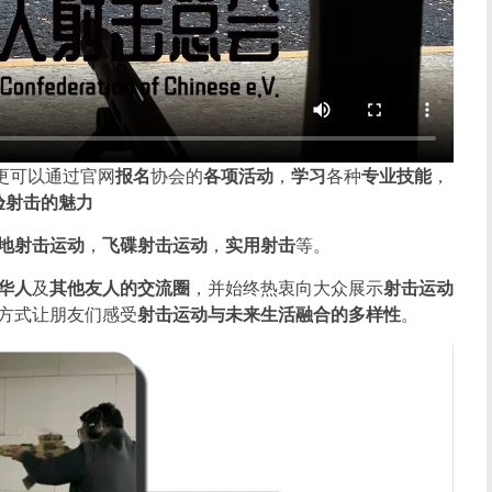
更可以通过官网
报名
协会的
各项活动
，
学习
各种
专业技能
，
验射击的魅力
地射击运动
，
飞碟射击运动
，
实用射击
等。
华人
及
其他友人的交流圈
，并始终热衷向大众展示
射击运动
方式让朋友们感受
射击运动与未来生活融合的多样性
。