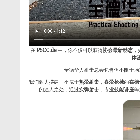
在
PSCC.de
中，你不仅可以获得
协会最新动态
，
体
全德华人射击总会包含但不限于场
我们致力搭建一个属于
热爱射击
，
喜爱枪械
的
在德
的迷人之处，通过
实弹射击
，
专业技能讲座
等